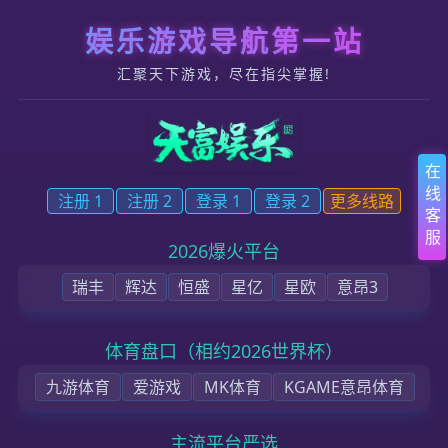
跳转到内容
天富 - 会员平台中心 | 分享好游戏注册
首页
关于公司
最新消息
资料下载
联络我们