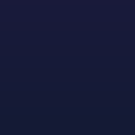
利用科技提升儿童学习和成长体验